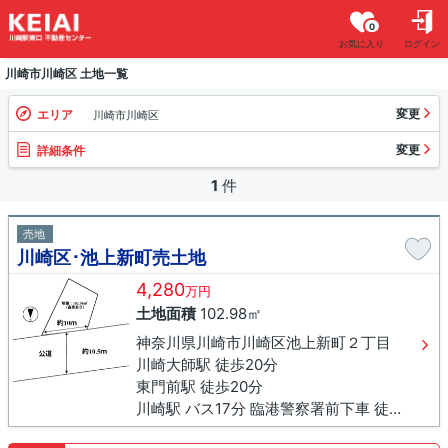
0
お気に入り
ログイン
川崎市川崎区 土地一覧
変更
エリア
川崎市川崎区
変更
詳細条件
1
件
売地
川崎区･池上新町売土地
4,280
万円
土地面積
102.98㎡
神奈川県川崎市川崎区池上新町２丁目
川崎大師駅 徒歩20分
東門前駅 徒歩20分
川崎駅 バス17分 臨港警察署前下車 徒歩6分