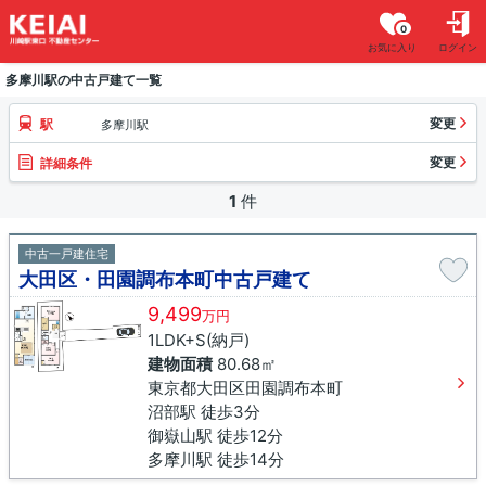
0
お気に入り
ログイン
多摩川駅の中古戸建て一覧
変更
駅
多摩川駅
変更
詳細条件
1
件
中古一戸建住宅
大田区・田園調布本町中古戸建て
9,499
万円
1LDK+S(納戸)
建物面積
80.68㎡
東京都大田区田園調布本町
沼部駅 徒歩3分
御嶽山駅 徒歩12分
多摩川駅 徒歩14分