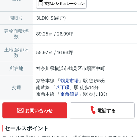
支払いシミュレーション
間取り
3LDK+S(納戸)
建物面積/坪
89.25㎡ / 26.99坪
数
土地面積/坪
55.97㎡ / 16.93坪
数
所在地
神奈川県横浜市鶴見区市場西中町
京急本線 「
鶴見市場
」駅 徒歩5分
交通
南武線 「
八丁畷
」駅 徒歩14分
京急本線 「
京急鶴見
」駅 徒歩18分
お問い合わせ
電話する
セールスポイント