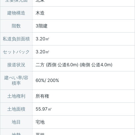
建物構造
木造
階数
3階建
私道負担面積
3.20㎡
セットバック
3.20㎡
接道状況
二方 (西側 公道6.0m) (南側 公道4.0m)
建ぺい率/容
60%/ 200%
積率
土地権利
所有権
土地面積
55.97㎡
地目
宅地
地勢
平坦