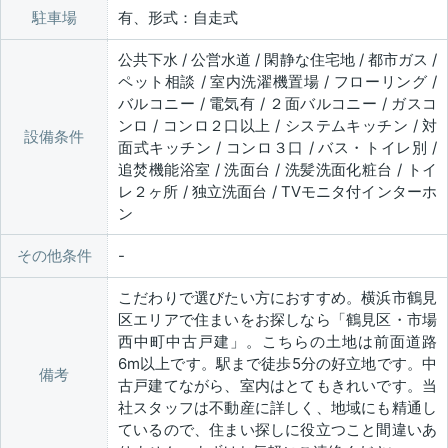
駐車場
有、形式：自走式
公共下水 / 公営水道 / 閑静な住宅地 / 都市ガス /
ペット相談 / 室内洗濯機置場 / フローリング /
バルコニー / 電気有 / ２面バルコニー / ガスコ
ンロ / コンロ２口以上 / システムキッチン / 対
設備条件
面式キッチン / コンロ３口 / バス・トイレ別 /
追焚機能浴室 / 洗面台 / 洗髪洗面化粧台 / トイ
レ２ヶ所 / 独立洗面台 / TVモニタ付インターホ
ン
その他条件
こだわりで選びたい方におすすめ。横浜市鶴見
区エリアで住まいをお探しなら「鶴見区・市場
西中町中古戸建」。こちらの土地は前面道路
6m以上です。駅まで徒歩5分の好立地です。中
備考
古戸建てながら、室内はとてもきれいです。当
社スタッフは不動産に詳しく、地域にも精通し
ているので、住まい探しに役立つこと間違いあ