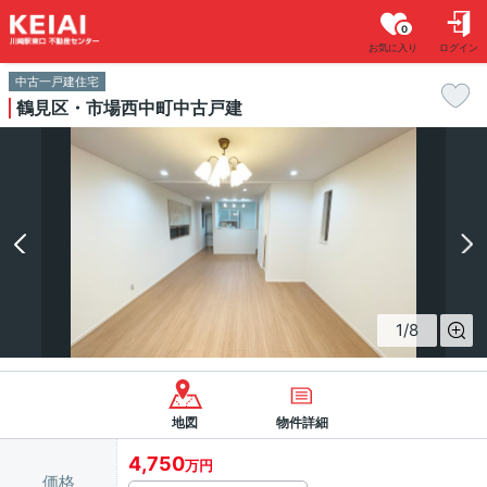
0
お気に入り
ログイン
中古一戸建住宅
鶴見区・市場西中町中古戸建
1
/
8
地図
物件詳細
4,750
万円
価格