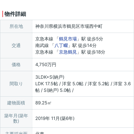
物件詳細
所在地
神奈川県横浜市鶴見区市場西中町
京急本線 「
鶴見市場
」駅 徒歩5分
交通
南武線 「
八丁畷
」駅 徒歩14分
京急本線 「
京急鶴見
」駅 徒歩18分
価格
4,750万円
3LDK+S(納戸)
間取り
LDK 17.5帖 / 洋室 5.0帖 / 洋室 5.2帖 / 洋室 3.6
帖 / S(納戸) 5.0帖 /
建物面積
89.25㎡
築年月(築年
2019年 11月(築6年)
数)
主要採光面
北東