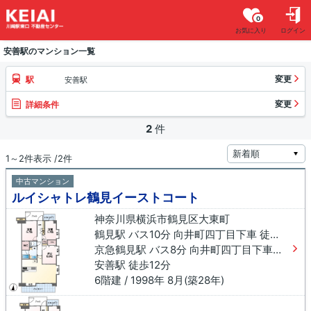
0
お気に入り
ログイン
安善駅のマンション一覧
変更
駅
安善駅
変更
詳細条件
2
件
1～2件表示 /2件
中古マンション
ルイシャトレ鶴見イーストコート
神奈川県横浜市鶴見区大東町
鶴見駅 バス10分 向井町四丁目下車 徒歩3分
京急鶴見駅 バス8分 向井町四丁目下車 徒歩3分
安善駅 徒歩12分
6階建 / 1998年 8月(築28年)