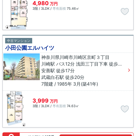
4,980
万円
3階 / 3LDK /
専有面積
75.46㎡
中古マンション
小田公園エルハイツ
神奈川県川崎市川崎区京町３丁目
川崎駅 バス12分 浅田三丁目下車 徒歩3分
安善駅 徒歩17分
武蔵白石駅 徒歩20分
7階建 / 1985年 3月(築41年)
3,999
万円
3階 / 3LDK /
専有面積
74.63㎡