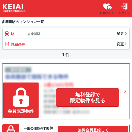
0
お気に入り
ログイン
多摩川駅のマンション一覧
変更
駅
多摩川駅
変更
詳細条件
1
件
無料登録で
限定物件を見る
会員限定物件
116件
一般公開物件
無料会員登録して