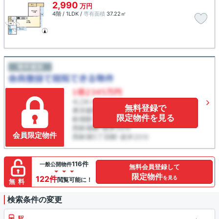
2,990
万円
4階 / 1LDK /
専有面積
37.22㎡
無料登録で
限定物件を見る
会員限定物件
116件
一般公開物件
無料会員登録して
限定物件
122件
を見る
閲覧可能に！
無料
検索条件の変更
駅