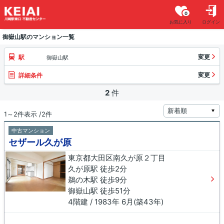
0
お気に入り
ログイン
御嶽山駅のマンション一覧
変更
駅
御嶽山駅
変更
詳細条件
2
件
1～2件表示 /2件
中古マンション
セザール久が原
東京都大田区南久が原２丁目
久が原駅 徒歩2分
鵜の木駅 徒歩9分
御嶽山駅 徒歩51分
4階建 / 1983年 6月(築43年)