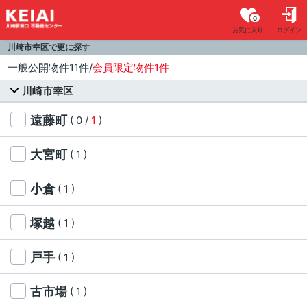
0
お気に入り
ログイン
川崎市幸区で更に探す
一般公開物件11件/
会員限定物件1件
川崎市幸区
遠藤町
( 0 /
1
)
大宮町
( 1 )
小倉
( 1 )
塚越
( 1 )
戸手
( 1 )
古市場
( 1 )