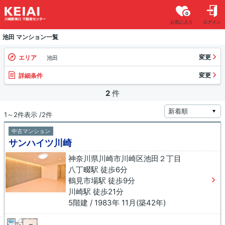
0
お気に入り
ログイン
池田 マンション一覧
変更
エリア
池田
変更
詳細条件
2
件
1～2件表示 /2件
中古マンション
サンハイツ川崎
神奈川県川崎市川崎区池田２丁目
八丁畷駅 徒歩6分
鶴見市場駅 徒歩9分
川崎駅 徒歩21分
5階建 / 1983年 11月(築42年)