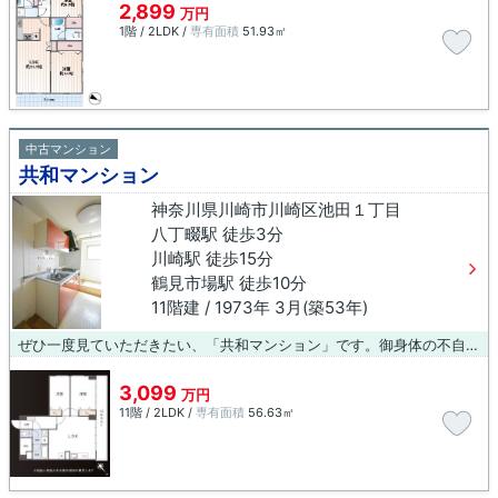
2,899
万円
1階 / 2LDK /
専有面積
51.93㎡
中古マンション
共和マンション
神奈川県川崎市川崎区池田１丁目
八丁畷駅 徒歩3分
川崎駅 徒歩15分
鶴見市場駅 徒歩10分
11階建 / 1973年 3月(築53年)
ぜひ一度見ていただきたい、「共和マンション」です。御身体の不自由な方でも安心のエレベーター付きの物件となっています。綺麗に整備された中古マンションで清潔感を感じます。地上11階建ての物件です。不動産のことでお悩みなら、先ずは当社をお尋ねください。経験豊富なプロのスタッフがお客様のお悩みを解消いたします。ご連絡はメール又はお電話にてお待ちしております。
3,099
万円
11階 / 2LDK /
専有面積
56.63㎡