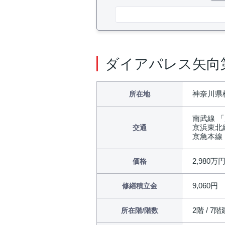
ダイアパレス矢向
神奈川県
所在地
南武線 「
京浜東北
交通
京急本線
2,980万
価格
9,060円
修繕積立金
2階 / 7階
所在階/階数