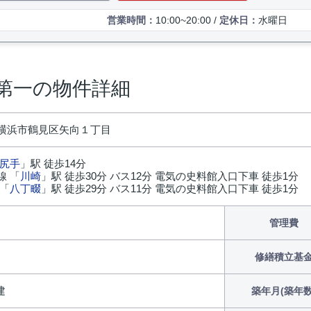
営業時間：
10:00~20:00 /
定休日：
水曜日
第一の物件詳細
横浜市鶴見区矢向１丁目
尻手
」駅 徒歩14分
線 「
川崎
」駅 徒歩30分 バス12分 電気の史料館入口下車 徒歩1分
 「
八丁畷
」駅 徒歩29分 バス11分 電気の史料館入口下車 徒歩1分
円
管理費
修繕積立基
建
築年月(築年数